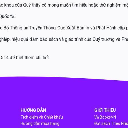
oặc khoa của Quý thầy cô mong muốn tìm hiểu hoặc thử nghiệm một
Quốc tế.
ược Bộ Thông tin Truyền Thông-Cục Xuất Bản In và Phát Hành cấp
nghiệp, hiệu quả đảm bảo sách và giáo trình của Quý trường và P
514 để biết thêm chi tiết.
HƯỚNG DẪN
GIỚI THIỆU
Tích điểm và Chiết khấu
Về BooksVN
Hướng dẫn mua hàng
Đặt sách Theo Nh