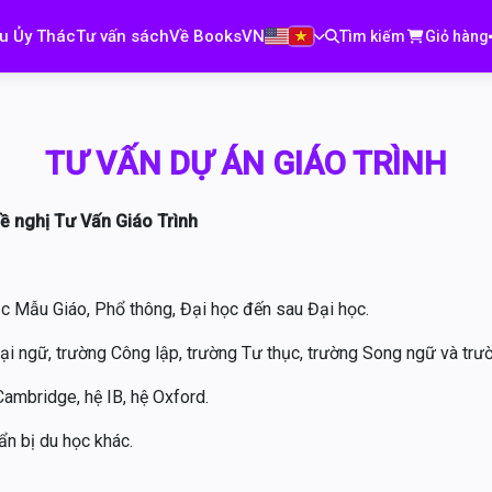
u Ủy Thác
Tư vấn sách
Về BooksVN
Tìm kiếm
Giỏ hàng
TƯ VẤN DỰ ÁN GIÁO TRÌNH
ề nghị Tư Vấn Giáo Trình
bậc Mẫu Giáo, Phổ thông, Đại học đến sau Đại học.
i ngữ, trường Công lập, trường Tư thục, trường Song ngữ và trư
Cambridge, hệ IB, hệ Oxford.
ẩn bị du học khác.